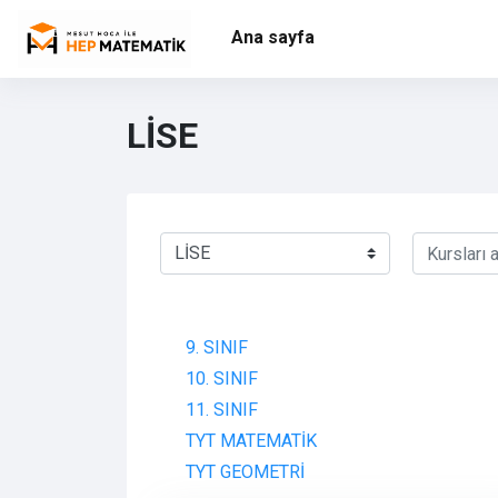
Ana içeriğe git
Ana sayfa
LİSE
Kursları ara
Kurs Kategorileri
9. SINIF
10. SINIF
11. SINIF
TYT MATEMATİK
TYT GEOMETRİ