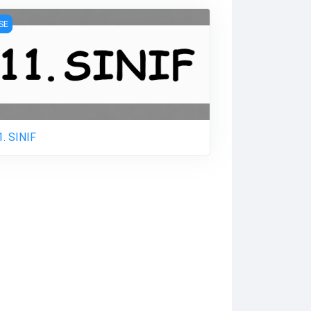
. SINIF
İSE
1. SINIF