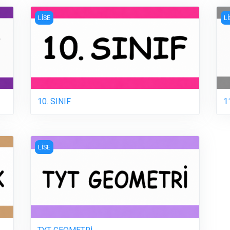
10. SINIF
11
LİSE
L
10. SINIF
1
TYT GEOMETRİ
LİSE