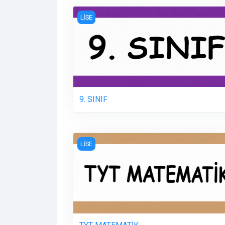
9. SINIF
LİSE
9. SINIF
TYT MATEMATİK
LİSE